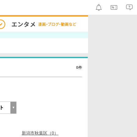
0件
新潟市秋葉区（0）