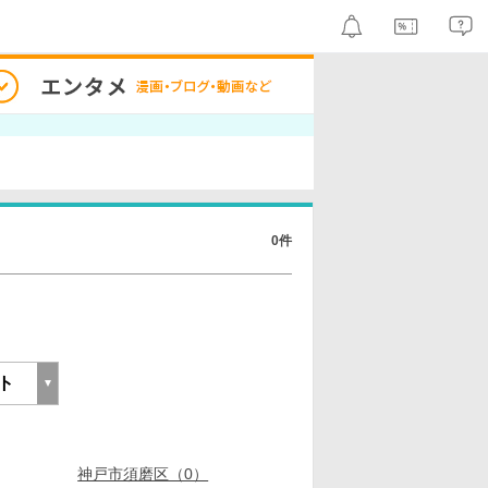
0件
神戸市須磨区（0）