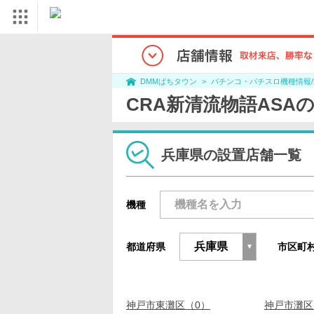
パチンコ・パチスロ機種情報
DMMぱちタウン
CRA新清流物語ASA
兵庫県の設置店舗一覧
機種
都道府県
市区町
神戸市東灘区（0）
神戸市灘区