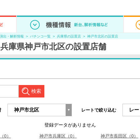
/演出・解析情報
パチンコ一覧
兵庫県の設置店
神戸市北区の設置店
の兵庫県神戸市北区の設置店舗
検索
村
レートで絞り込む
登録データがありません
（0）
神戸市兵庫区（0）
神戸市長田区（0）