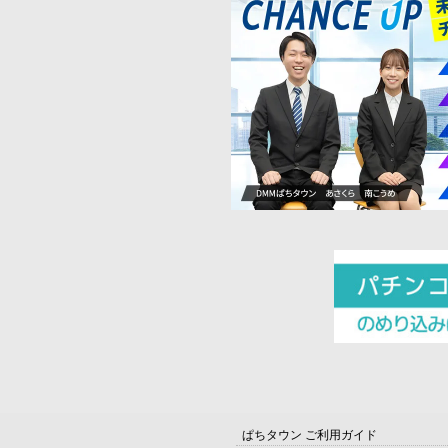
ぱちタウン ご利用ガイド