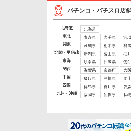
パチンコ・パチスロ店
北海道
北海道
東北
青森県
岩手県
宮
関東
茨城県
栃木県
群
北陸・甲信越
新潟県
富山県
石
東海
岐阜県
静岡県
愛
関西
滋賀県
京都府
大
中国
鳥取県
島根県
岡
四国
徳島県
香川県
愛
九州・沖縄
福岡県
佐賀県
長