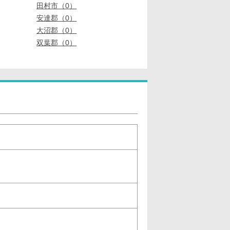
田村市（0）
安達郡（0）
大沼郡（0）
双葉郡（0）