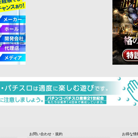
お問い合わせ・規約
お得な情