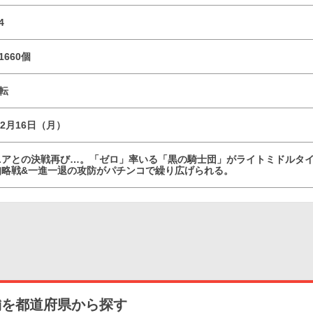
4
1660個
回転
12月16日（月）
ニアとの決戦再び…。「ゼロ」率いる「黒の騎士団」がライトミドルタ
知略戦&一進一退の攻防がパチンコで繰り広げられる。
舗を都道府県から探す