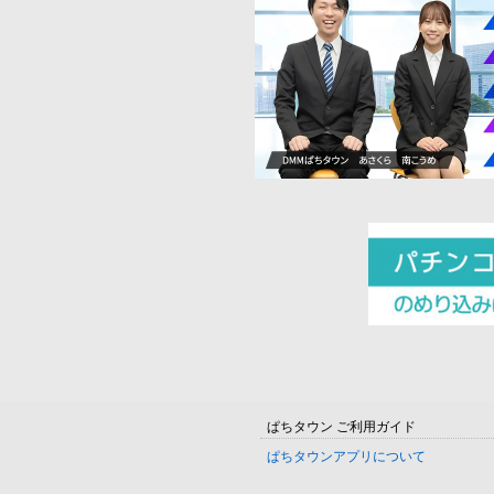
ぱちタウン ご利用ガイド
ぱちタウンアプリについて