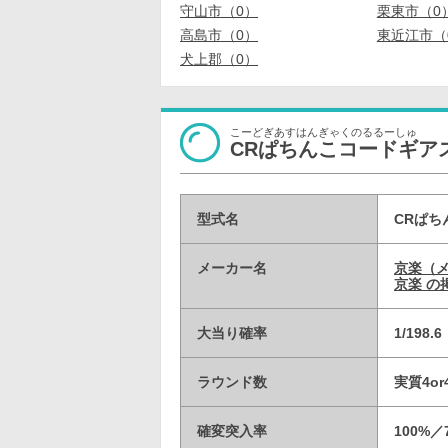
守山市（0）
栗東市（0
高島市（0）
東近江市（
犬上郡（0）
こーどぎあすはんぎゃくのるるーしゅ
CRぱちんこコードギア
型式名
CRぱち
メーカー名
京楽（
京楽 の
大当り確率
1/198
ラウンド数
実質4or
確変突入率
100%