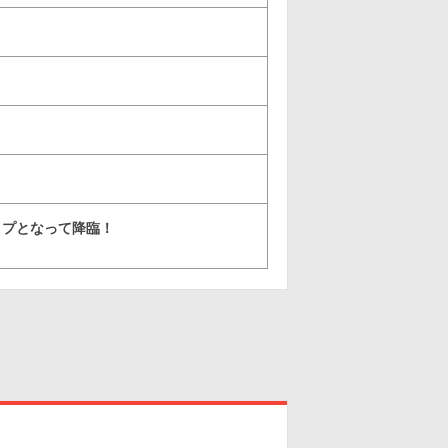
イプとなって降臨！