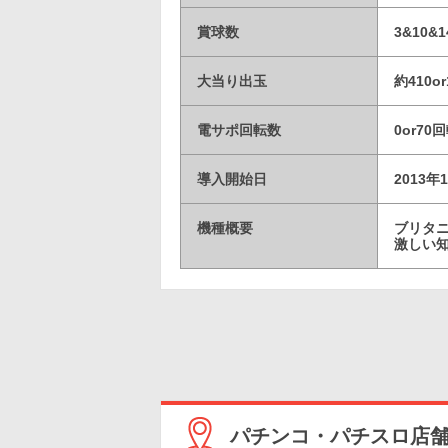
賞球数
3&10&1
大当り出玉
約410or
電サポ回転数
0or70
導入開始日
2013年
機種概要
ブリタ
激しい
パチンコ・パチスロ店