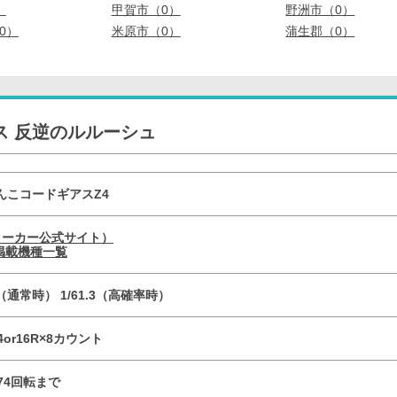
）
甲賀市（0）
野洲市（0）
0）
米原市（0）
蒲生郡（0）
ス 反逆のルルーシュ
んこコードギアスZ4
メーカー公式サイト）
掲載機種一覧
.6（通常時） 1/61.3（高確率時）
4or16R×8カウント
／74回転まで