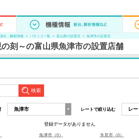
/演出・解析情報
パチンコ一覧
富山県の設置店
魚津市の設置店
現の刻～の富山県魚津市の設置店舗
検索
村
レートで絞り込む
登録データがありません
）
魚津市（0）
氷見市（0）