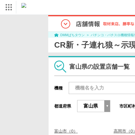
パチンコ・パチスロ機種情報
DMMぱちタウン
CR新・子連れ狼～示
富山県の設置店舗一覧
機種
都道府県
市区町
富山市（0）
高岡市（0