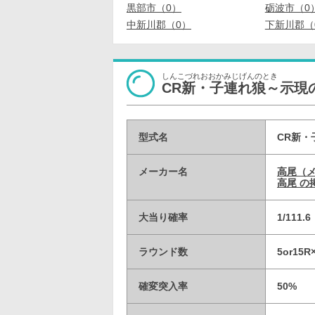
黒部市（0）
砺波市（0
中新川郡（0）
下新川郡（
しんこづれおおかみじげんのとき
CR新・子連れ狼～示現
型式名
CR新・
メーカー名
高尾（
高尾 の
大当り確率
1/111
ラウンド数
5or15
確変突入率
50%