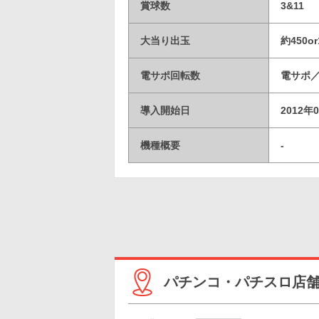
賞球数
3&11
大当り出玉
約450or
電サポ回転数
電サポ／0
導入開始日
2012年
機種概要
-
パチンコ・パチスロ店