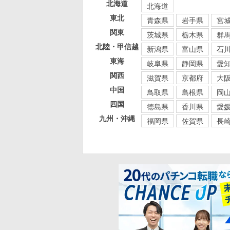
北海道
北海道
東北
青森県
岩手県
宮
関東
茨城県
栃木県
群
北陸・甲信越
新潟県
富山県
石
東海
岐阜県
静岡県
愛
関西
滋賀県
京都府
大
中国
鳥取県
島根県
岡
四国
徳島県
香川県
愛
九州・沖縄
福岡県
佐賀県
長