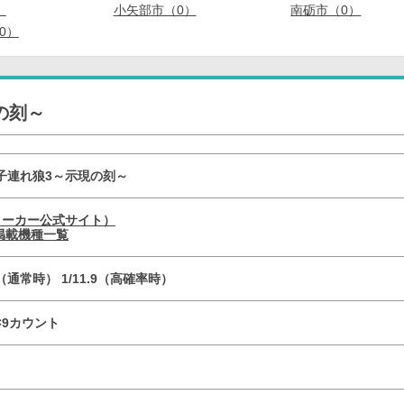
）
小矢部市（0）
南砺市（0）
0）
の刻～
子連れ狼3～示現の刻～
メーカー公式サイト）
掲載機種一覧
.6（通常時） 1/11.9（高確率時）
R×9カウント