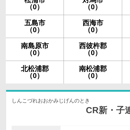
（0）
（0）
五島市
西海市
（0）
（0）
南島原市
西彼杵郡
（0）
（0）
北松浦郡
南松浦郡
（0）
（0）
しんこづれおおかみじげんのとき
CR新・子連れ