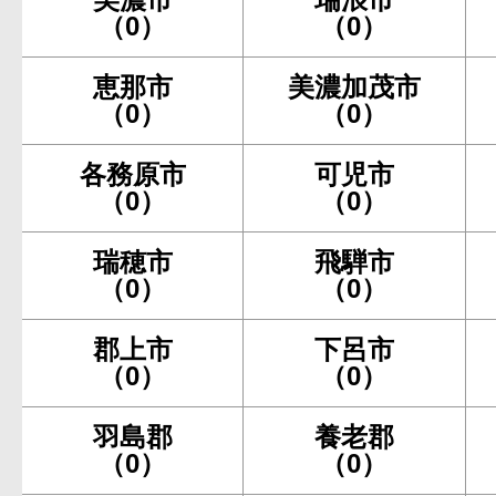
（0）
（0）
恵那市
美濃加茂市
（0）
（0）
各務原市
可児市
（0）
（0）
瑞穂市
飛騨市
（0）
（0）
郡上市
下呂市
（0）
（0）
羽島郡
養老郡
（0）
（0）