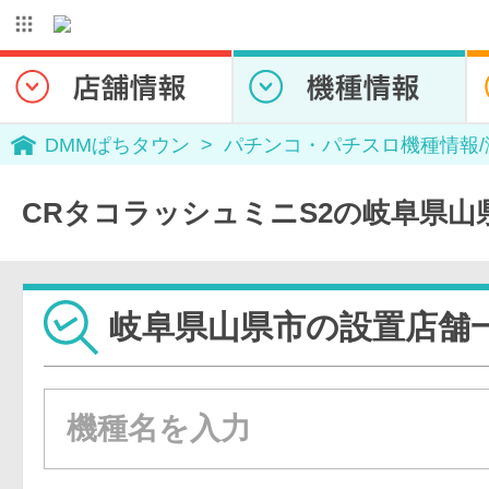
DMMぱちタウン
パチンコ・パチスロ機種情報
CRタコラッシュミニS2の岐阜県山
岐阜県山県市の設置店舗