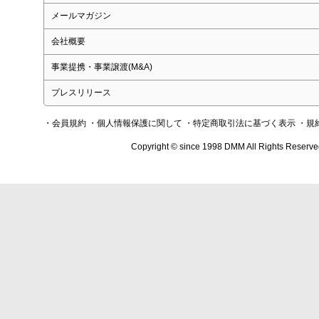
メールマガジン
会社概要
事業提携・事業譲渡(M&A)
プレスリリース
・会員規約
・個人情報保護に関して
・特定商取引法に基づく表示
・規
Copyright © since 1998 DMM All Rights Reserve