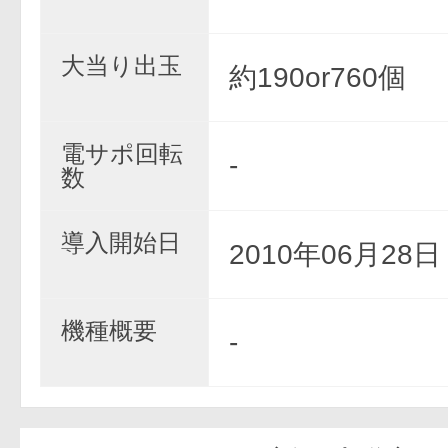
大当り出玉
約190or760個
電サポ回転
-
数
導入開始日
2010年06月28
機種概要
-