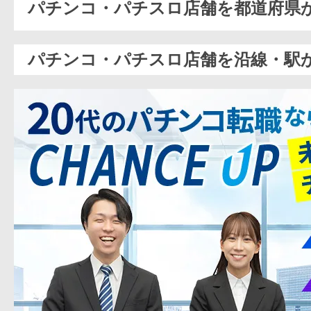
パチンコ・パチスロ店舗を都道府県
パチンコ・パチスロ店舗を沿線・駅