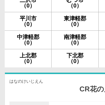
（0）
（0）
平川市
東津軽郡
（0）
（0）
中津軽郡
南津軽郡
（0）
（0）
上北郡
下北郡
（0）
（0）
はなのけいじえん
CR花の慶次～