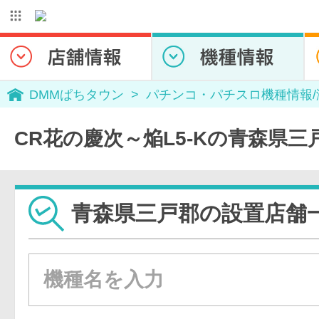
DMMぱちタウン
パチンコ・パチスロ機種情報
CR花の慶次～焔L5-Kの青森県
青森県三戸郡の設置店舗