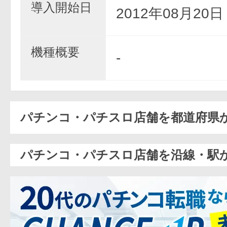
導入開始日
2012年08月20
機種概要
-
パチンコ・パチスロ店舗を都道府県
パチンコ・パチスロ店舗を沿線・駅