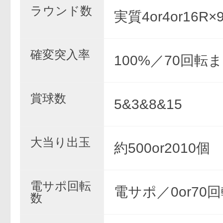
ラウンド数
実質4or4or16R
確変突入率
100%／70回転
賞球数
5&3&8&15
大当り出玉
約500or2010個
電サポ回転
電サポ／0or70
数