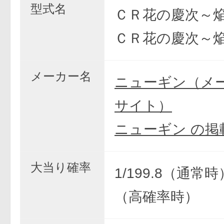
型式名
ＣＲ花の慶次～焔L
ＣＲ花の慶次～焔L
メーカー名
ニューギン（メ
サイト）
ニューギン の掲
大当り確率
1/199.8（通常時）
（高確率時）