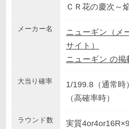
ＣＲ花の慶次～焔L
メーカー名
ニューギン（メ
サイト）
ニューギン の掲
大当り確率
1/199.8（通常時）
（高確率時）
ラウンド数
実質4or4or16R