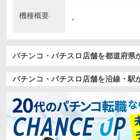
機種概要
-
パチンコ・パチスロ店舗を都道府県
パチンコ・パチスロ店舗を沿線・駅