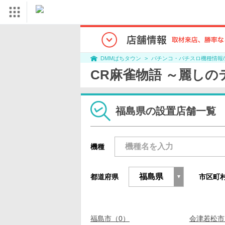
パチンコ・パチスロ機種情報
DMMぱちタウン
CR麻雀物語 ～麗しの
福島県の設置店舗一覧
機種
都道府県
市区町
福島市（0）
会津若松市