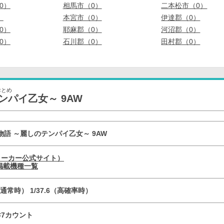
0）
相馬市（0）
二本松市（0）
）
本宮市（0）
伊達郡（0）
0）
耶麻郡（0）
河沼郡（0）
0）
石川郡（0）
田村郡（0）
おとめ
ンパイ乙女～ 9AW
物語 ～麗しのテンパイ乙女～ 9AW
メーカー公式サイト）
掲載機種一覧
9（通常時） 1/37.6（高確率時）
R×7カウント