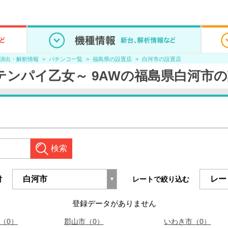
/演出・解析情報
パチンコ一覧
福島県の設置店
白河市の設置店
テンパイ乙女～ 9AWの福島県白河市
検索
村
レートで絞り込む
登録データがありません
（0）
郡山市（0）
いわき市（0）