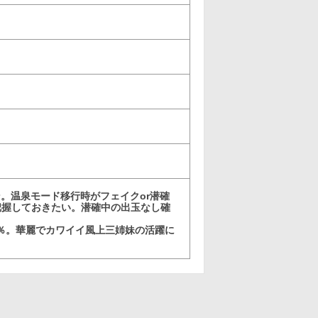
ン。温泉モード移行時がフェイクor潜確
把握しておきたい。潜確中の出玉なし確
6％。華麗でカワイイ風上三姉妹の活躍に