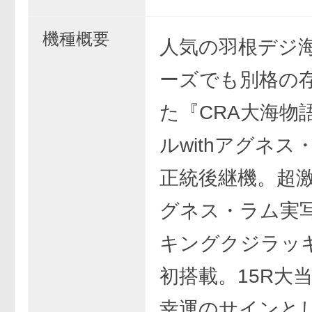
機種概要
人気の羽根デジ
ーズでも別格の
た『CRA大海物
ルwithアグネス
正統後継機。超
グネス・ラム実
キングクジラッ
初搭載。15R大
幸運のサインと