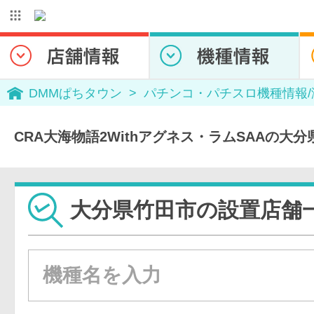
DMMぱちタウン
パチンコ・パチスロ機種情報
CRA大海物語2Withアグネス・ラムSAAの大
大分県竹田市の設置店舗