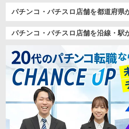
パチンコ・パチスロ店舗を都道府県
パチンコ・パチスロ店舗を沿線・駅