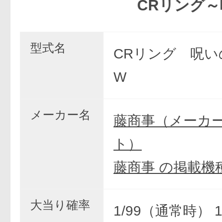
CRリング～呪いの7
型式名
CRリング 呪い
W
メーカー名
藤商事（メーカ
ト）
藤商事 の掲載機
大当り確率
1/99（通常時） 