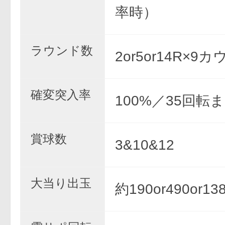
率時）
ラウンド数
2or5or14R×9
確変突入率
100%／35回転
賞球数
3&10&12
大当り出玉
約190or490or13