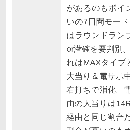
があるのもポイ
いの7日間モード
はラウンドラン
or潜確を要判別
れはMAXタイプ
大当り＆電サポ
右打ちで消化。
由の大当りは14
経由と同じ割合だ