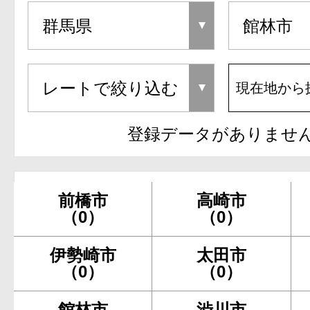
現在地から
登録データがありませ
前橋市
高崎市
（0）
（0）
伊勢崎市
太田市
（0）
（0）
館林市
渋川市