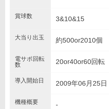
賞球数
3&10&15
大当り出玉
約500or2010個
電サポ回転
20or40or60回転
数
導入開始日
2009年06月25
機種概要
-