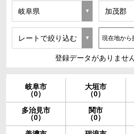
現在地から
登録データがありませ
岐阜市
大垣市
（0）
（0）
多治見市
関市
（0）
（0）
美濃市
瑞浪市