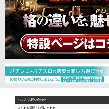
ヘルプ / お問い合わせ
よくある質問・お問い合わせ