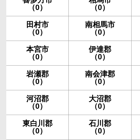
（0）
（0）
田村市
南相馬市
（0）
（0）
本宮市
伊達郡
（0）
（0）
岩瀬郡
南会津郡
（0）
（0）
河沼郡
大沼郡
（0）
（0）
東白川郡
石川郡
（0）
（0）