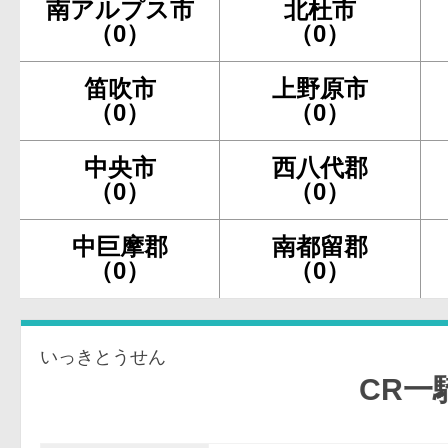
南アルプス市
北杜市
（0）
（0）
笛吹市
上野原市
（0）
（0）
中央市
西八代郡
（0）
（0）
中巨摩郡
南都留郡
（0）
（0）
いっきとうせん
CR一騎当