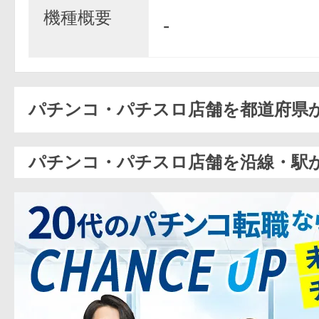
機種概要
-
パチンコ・パチスロ店舗を都道府県
パチンコ・パチスロ店舗を沿線・駅