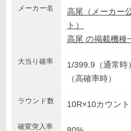
メーカー名
高尾（メーカー
ト）
高尾 の掲載機種
大当り確率
1/399.9（通常時）
（高確率時）
ラウンド数
10R×10カウント
確変突入率
80%