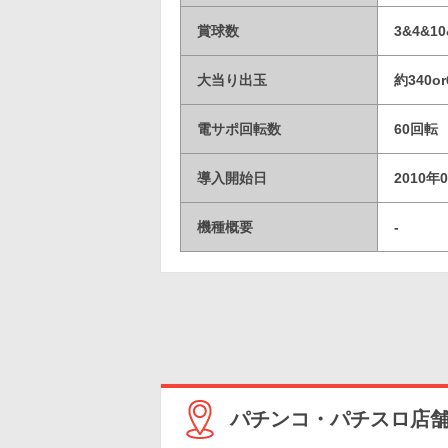
賞球数
3&4&10
大当り出玉
約340or
電サポ回転数
60回転
導入開始日
2010年
機種概要
-
パチンコ・パチスロ店