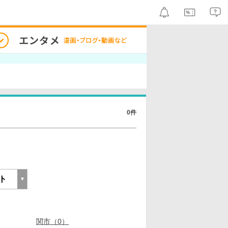
0件
関市（0）