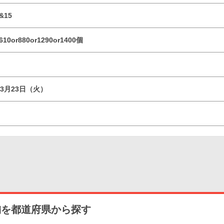
&15
610or880or1290or1400個
03月23日（火）
舗を都道府県から探す