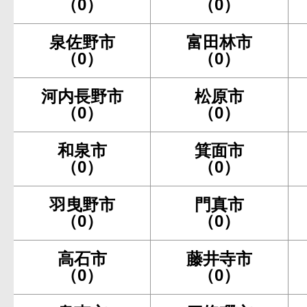
（0）
（0）
泉佐野市
富田林市
（0）
（0）
河内長野市
松原市
（0）
（0）
和泉市
箕面市
（0）
（0）
羽曳野市
門真市
（0）
（0）
高石市
藤井寺市
（0）
（0）