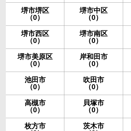
堺市堺区
堺市中区
（0）
（0）
堺市西区
堺市南区
（0）
（0）
堺市美原区
岸和田市
（0）
（0）
池田市
吹田市
（0）
（0）
高槻市
貝塚市
（0）
（0）
枚方市
茨木市