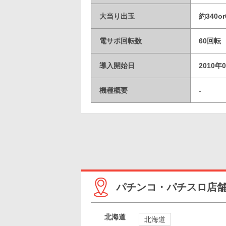
大当り出玉
約340or
電サポ回転数
60回転
導入開始日
2010年
機種概要
-
パチンコ・パチスロ店
北海道
北海道