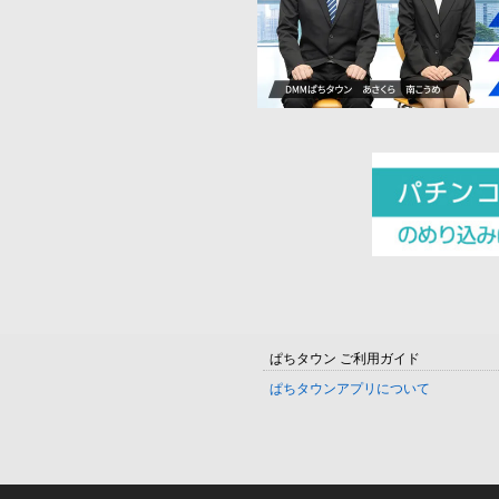
ぱちタウン ご利用ガイド
ぱちタウンアプリについて