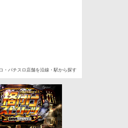
ンコ・パチスロ店舗を沿線・駅から探す