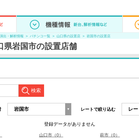
/演出・解析情報
パチンコ一覧
山口県の設置店
岩国市の設置店
山口県岩国市の設置店舗
検索
村
レートで絞り込む
登録データがありません
）
山口市（0）
萩市（0）