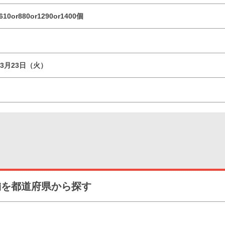
610or880or1290or1400個
03月23日（火）
舗を都道府県から探す