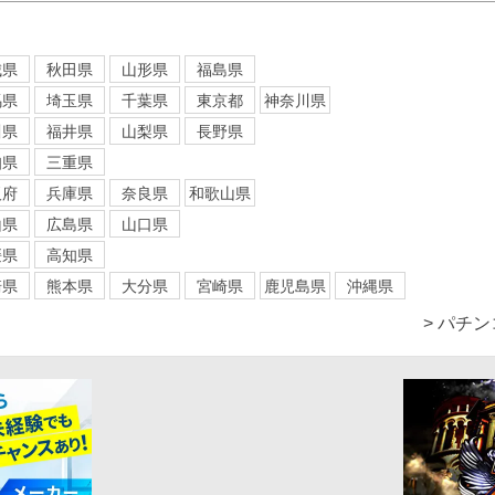
城県
秋田県
山形県
福島県
馬県
埼玉県
千葉県
東京都
神奈川県
川県
福井県
山梨県
長野県
知県
三重県
阪府
兵庫県
奈良県
和歌山県
山県
広島県
山口県
媛県
高知県
崎県
熊本県
大分県
宮崎県
鹿児島県
沖縄県
> パチ