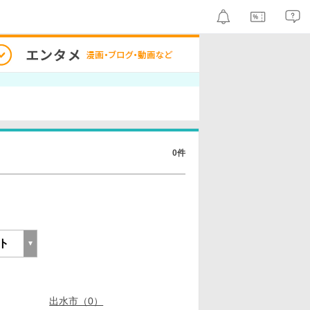
0件
出水市（0）