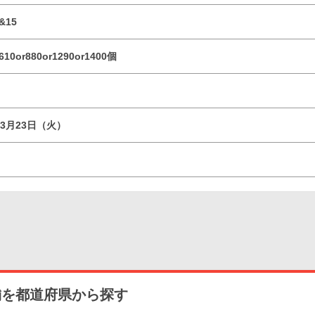
&15
610or880or1290or1400個
03月23日（火）
舗を都道府県から探す