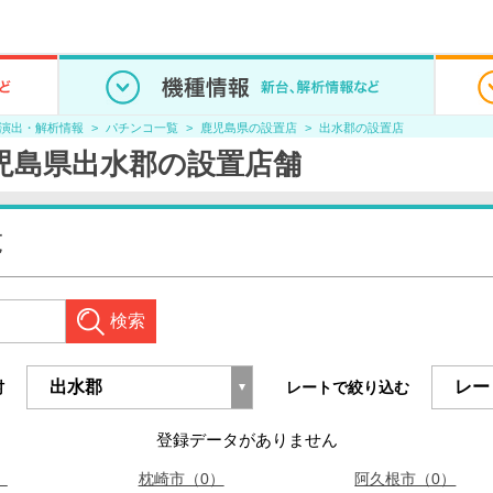
/演出・解析情報
パチンコ一覧
鹿児島県の設置店
出水郡の設置店
鹿児島県出水郡の設置店舗
覧
検索
村
レートで絞り込む
登録データがありません
）
枕崎市（0）
阿久根市（0）