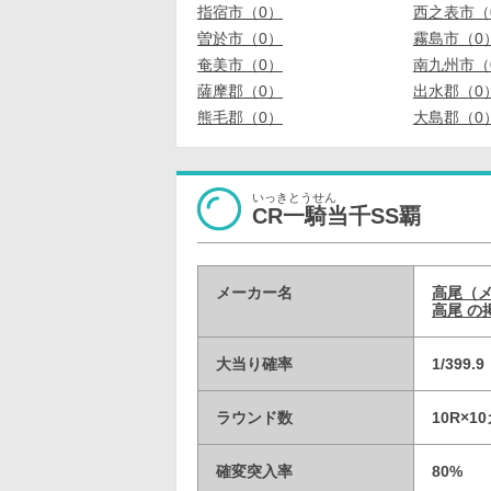
指宿市（0）
西之表市（
曽於市（0）
霧島市（0
奄美市（0）
南九州市（
薩摩郡（0）
出水郡（0
熊毛郡（0）
大島郡（0
いっきとうせん
CR一騎当千SS覇
メーカー名
高尾（
高尾 の
大当り確率
1/399
ラウンド数
10R×1
確変突入率
80%