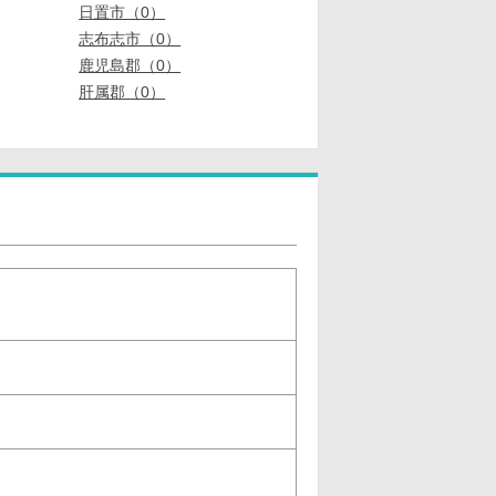
日置市（0）
志布志市（0）
鹿児島郡（0）
肝属郡（0）