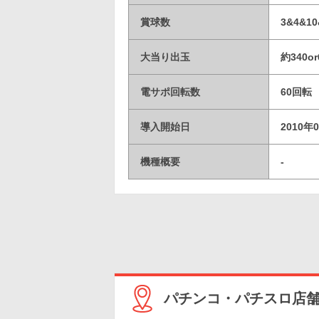
賞球数
3&4&10
大当り出玉
約340or
電サポ回転数
60回転
導入開始日
2010年
機種概要
-
パチンコ・パチスロ店