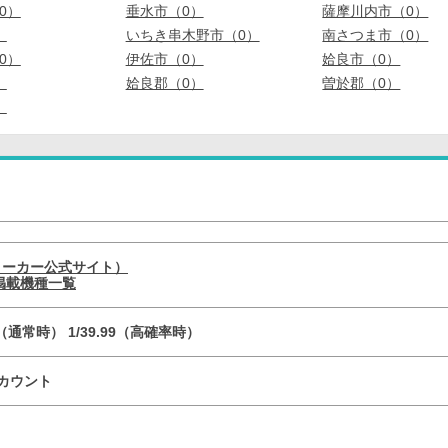
0）
垂水市（0）
薩摩川内市（0）
）
いちき串木野市（0）
南さつま市（0）
0）
伊佐市（0）
姶良市（0）
）
姶良郡（0）
曽於郡（0）
）
メーカー公式サイト）
掲載機種一覧
.9（通常時） 1/39.99（高確率時）
0カウント