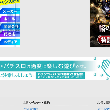
お問い合わせ・規約
お得な情
メールマ
ご利用規約