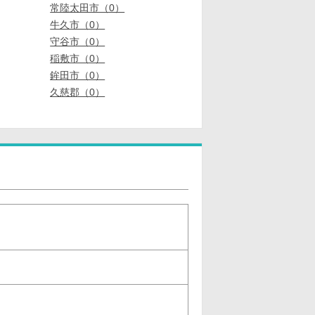
常陸太田市（0）
牛久市（0）
守谷市（0）
稲敷市（0）
鉾田市（0）
久慈郡（0）