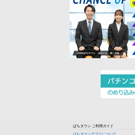
ぱちタウン ご利用ガイド
ぱちタウンアプリについて