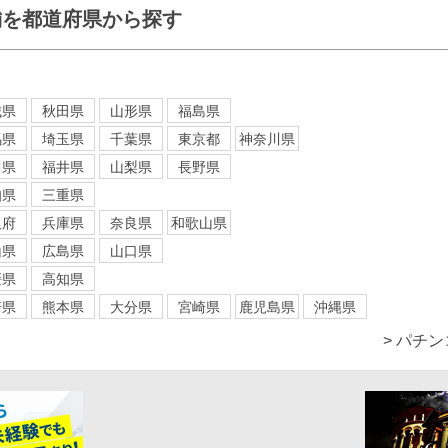
舗を都道府県から探す
城県
秋田県
山形県
福島県
馬県
埼玉県
千葉県
東京都
神奈川県
川県
福井県
山梨県
長野県
知県
三重県
阪府
兵庫県
奈良県
和歌山県
山県
広島県
山口県
媛県
高知県
崎県
熊本県
大分県
宮崎県
鹿児島県
沖縄県
> パチ