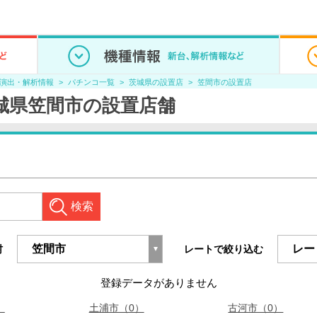
/演出・解析情報
パチンコ一覧
茨城県の設置店
笠間市の設置店
茨城県笠間市の設置店舗
検索
村
レートで絞り込む
登録データがありません
）
土浦市（0）
古河市（0）