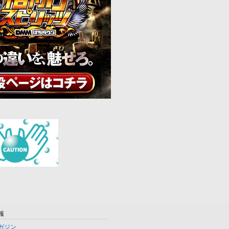
報
ガジン