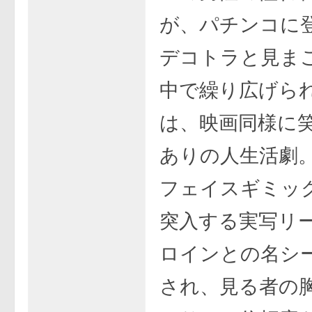
が、パチンコに
デコトラと見ま
中で繰り広げら
は、映画同様に
ありの人生活劇
フェイスギミッ
突入する実写リ
ロインとの名シ
され、見る者の