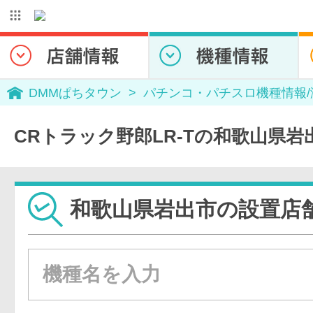
DMMぱちタウン
パチンコ・パチスロ機種情報
CRトラック野郎LR-Tの和歌山県
和歌山県岩出市の設置店