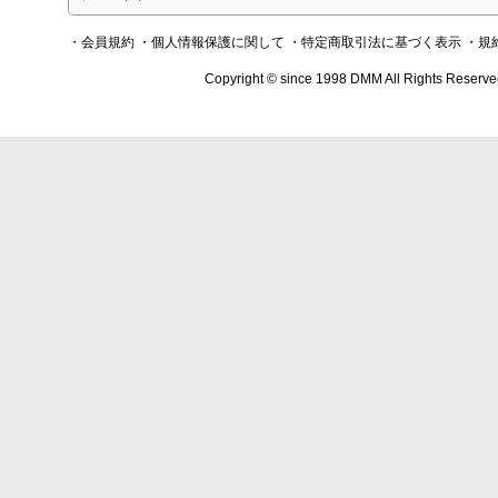
・会員規約
・個人情報保護に関して
・特定商取引法に基づく表示
・規
Copyright © since 1998 DMM All Rights Reserve