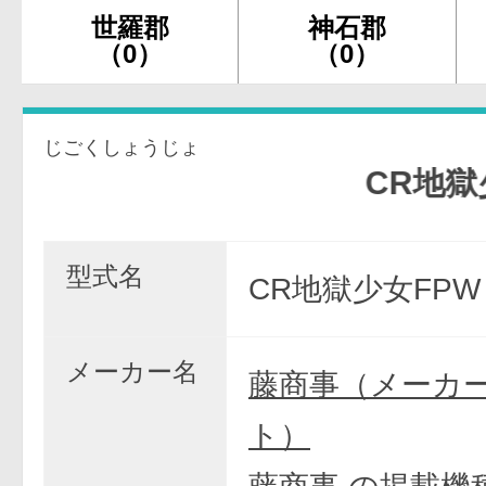
世羅郡
神石郡
（0）
（0）
じごくしょうじょ
CR地獄少女F
型式名
CR地獄少女FPW
メーカー名
藤商事（メーカ
ト）