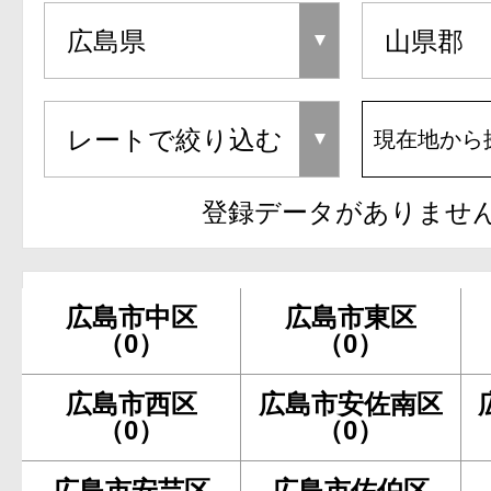
現在地から
登録データがありませ
広島市中区
広島市東区
（0）
（0）
広島市西区
広島市安佐南区
（0）
（0）
広島市安芸区
広島市佐伯区