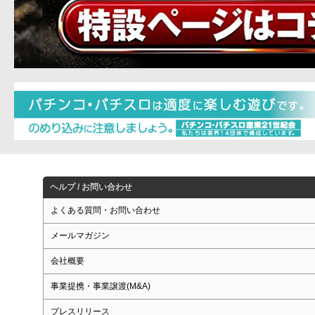
ヘルプ / お問い合わせ
よくある質問・お問い合わせ
メールマガジン
会社概要
事業提携・事業譲渡(M&A)
プレスリリース