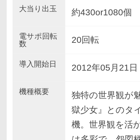
大当り出玉
約430or1080個
電サポ回転
20回転
数
導入開始日
2012年05月21
機種概要
独特の世界観が
獄少女』とのタ
機。世界観を活
は多彩で、怨図