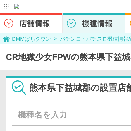
DMMぱちタウン
パチンコ・パチスロ機種情報
CR地獄少女FPWの熊本県下益
熊本県下益城郡の設置店