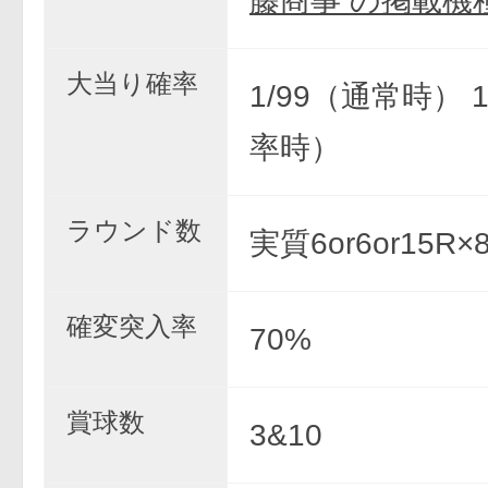
藤商事 の掲載機
大当り確率
1/99（通常時） 
率時）
ラウンド数
実質6or6or15R
確変突入率
70%
賞球数
3&10