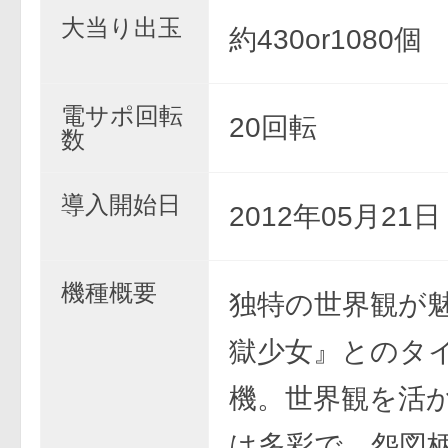
大当り出玉
約430or1080個
電サポ回転
20回転
数
導入開始日
2012年05月21
機種概要
独特の世界観が
獄少女』とのタ
機。世界観を活
は多彩で、怨図