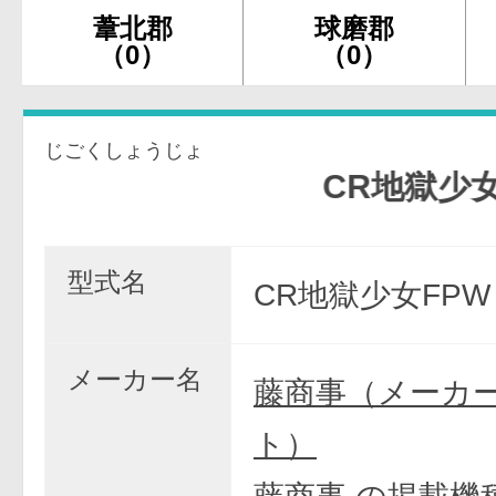
葦北郡
球磨郡
（0）
（0）
じごくしょうじょ
CR地獄少女FP
型式名
CR地獄少女FPW
メーカー名
藤商事（メーカ
ト）