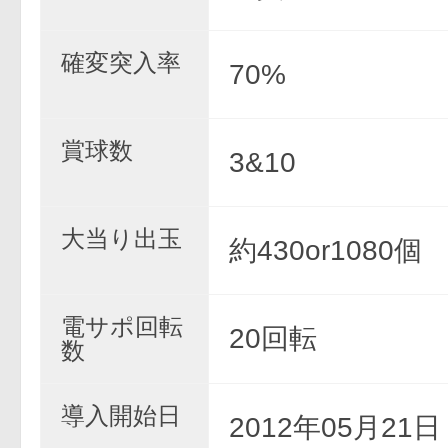
確変突入率
70%
賞球数
3&10
大当り出玉
約430or1080個
電サポ回転
20回転
数
導入開始日
2012年05月21