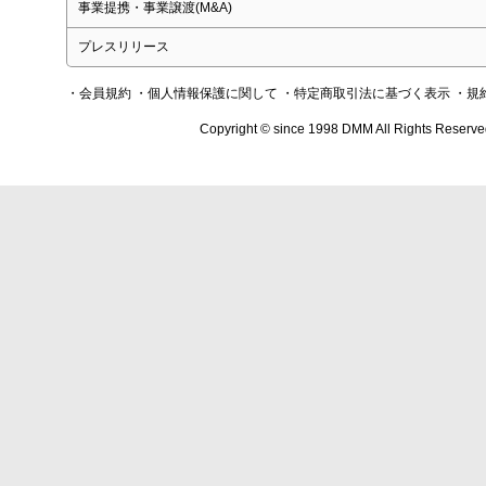
事業提携・事業譲渡(M&A)
プレスリリース
・会員規約
・個人情報保護に関して
・特定商取引法に基づく表示
・規
Copyright © since 1998 DMM All Rights Reserve