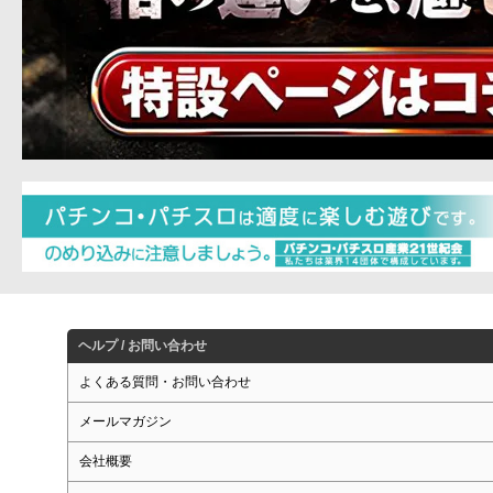
ヘルプ / お問い合わせ
よくある質問・お問い合わせ
メールマガジン
会社概要