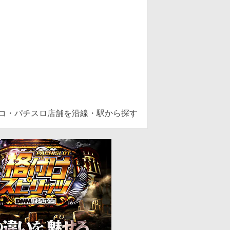
ンコ・パチスロ店舗を沿線・駅から探す