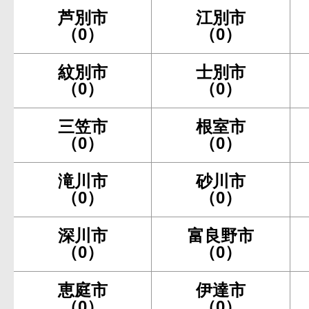
芦別市
江別市
（0）
（0）
紋別市
士別市
（0）
（0）
三笠市
根室市
（0）
（0）
滝川市
砂川市
（0）
（0）
深川市
富良野市
（0）
（0）
恵庭市
伊達市
（0）
（0）