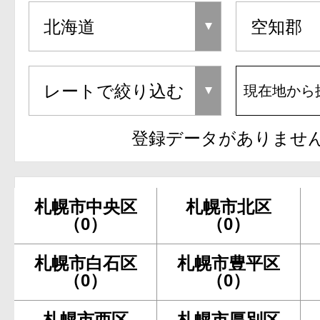
現在地から
登録データがありませ
札幌市中央区
札幌市北区
（0）
（0）
札幌市白石区
札幌市豊平区
（0）
（0）
札幌市西区
札幌市厚別区