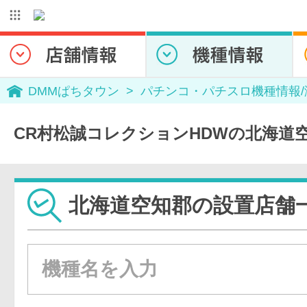
DMMぱちタウン
パチンコ・パチスロ機種情報
CR村松誠コレクションHDWの北海道
北海道空知郡の設置店舗