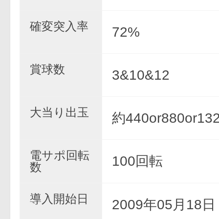
確変突入率
72%
賞球数
3&10&12
大当り出玉
約440or880or13
電サポ回転
100回転
数
導入開始日
2009年05月18