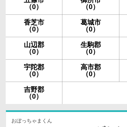
（0）
（0）
香芝市
葛城市
（0）
（0）
山辺郡
生駒郡
（0）
（0）
宇陀郡
高市郡
（0）
（0）
吉野郡
（0）
おぼっちゃまくん