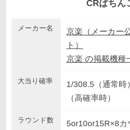
CRぱちんこお
メーカー名
京楽（メーカー
ト）
京楽 の掲載機種
大当り確率
1/308.5（通常時）
（高確率時）
ラウンド数
5or10or15R×