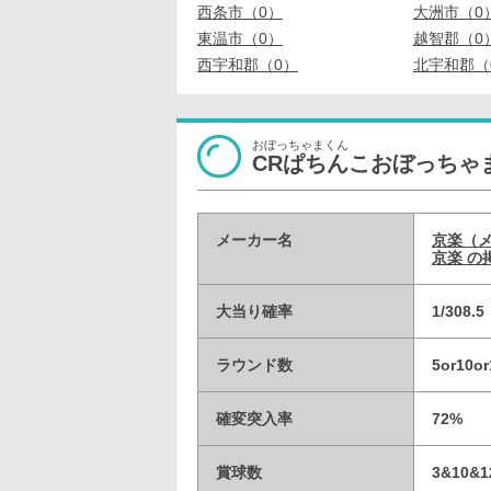
西条市（0）
大洲市（0
東温市（0）
越智郡（0
西宇和郡（0）
北宇和郡（
おぼっちゃまくん
CRぱちんこおぼっちゃ
メーカー名
京楽（
京楽 の
大当り確率
1/308
ラウンド数
5or10
確変突入率
72%
賞球数
3&10&1