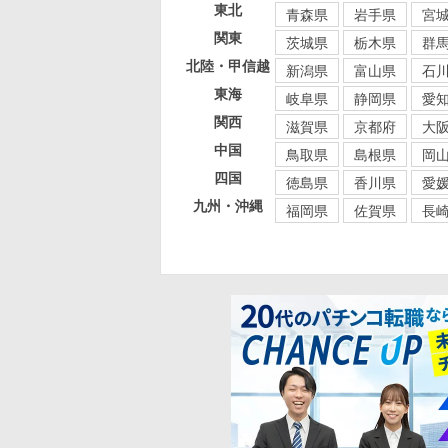
東北
青森県
岩手県
宮
関東
茨城県
栃木県
群
北陸・甲信越
新潟県
富山県
石
東海
岐阜県
静岡県
愛
関西
滋賀県
京都府
大
中国
鳥取県
島根県
岡
四国
徳島県
香川県
愛
九州・沖縄
福岡県
佐賀県
長