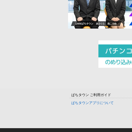
ぱちタウン ご利用ガイド
ぱちタウンアプリについて