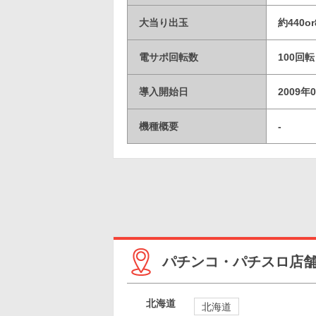
大当り出玉
約440or
電サポ回転数
100回転
導入開始日
2009年
機種概要
-
パチンコ・パチスロ店
北海道
北海道