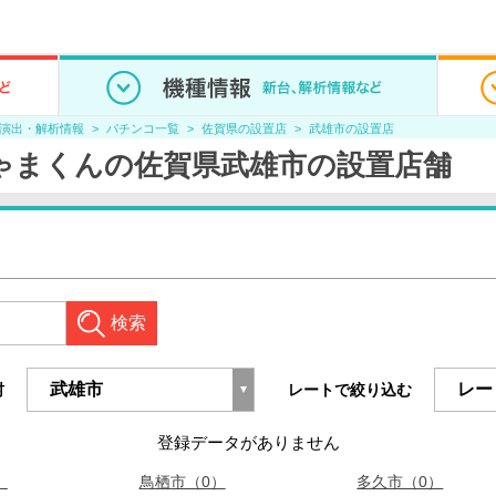
/演出・解析情報
パチンコ一覧
佐賀県の設置店
武雄市の設置店
ゃまくんの佐賀県武雄市の設置店舗
検索
村
レートで絞り込む
登録データがありません
）
鳥栖市（0）
多久市（0）