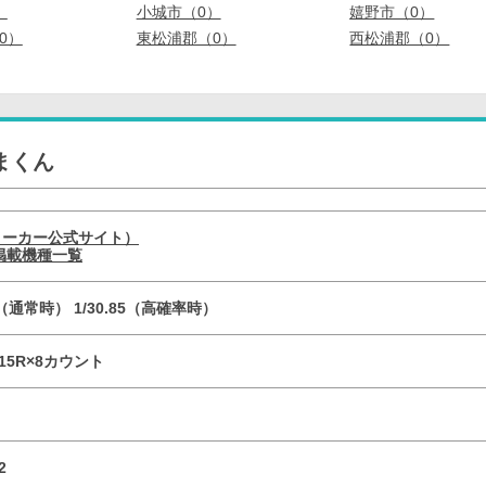
）
小城市（0）
嬉野市（0）
0）
東松浦郡（0）
西松浦郡（0）
まくん
メーカー公式サイト）
掲載機種一覧
.5（通常時） 1/30.85（高確率時）
or15R×8カウント
2