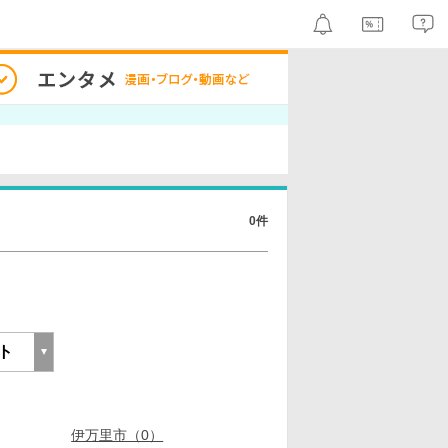
0件
伊万里市（0）