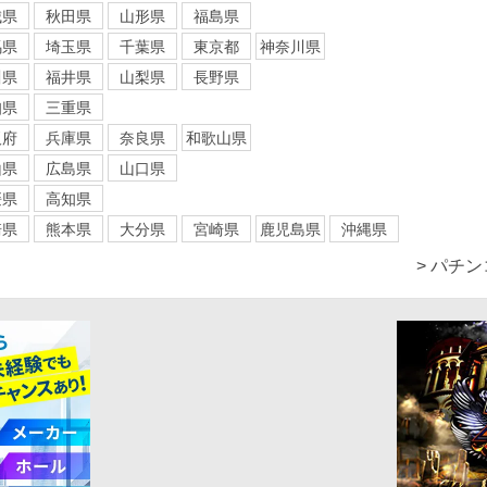
城県
秋田県
山形県
福島県
馬県
埼玉県
千葉県
東京都
神奈川県
川県
福井県
山梨県
長野県
知県
三重県
阪府
兵庫県
奈良県
和歌山県
山県
広島県
山口県
媛県
高知県
崎県
熊本県
大分県
宮崎県
鹿児島県
沖縄県
> パチ