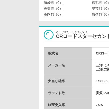
須崎市（0）
宿毛市（0
香美市（0）
安芸郡（0
高岡郡（0）
幡多郡（0
ろーどすたーせかんどらん
CRロードスターセカン
型式名
CRロー
メーカー名
三洋（
三洋 の
大当り確率
1/393
ラウンド数
実質8or
確変突入率
75%