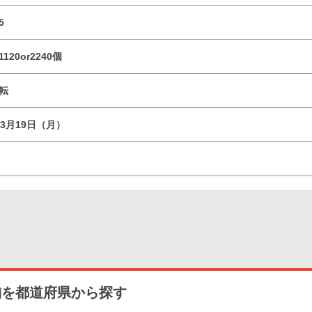
5
1120or2240個
回転
03月19日（月）
舗を都道府県から探す