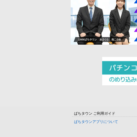
ぱちタウン ご利用ガイド
ぱちタウンアプリについて