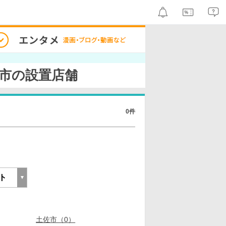
知市の設置店舗
0件
土佐市（0）