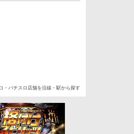
ンコ・パチスロ店舗を沿線・駅から探す