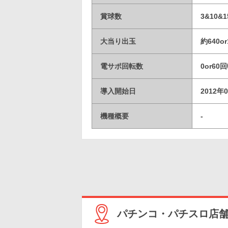
賞球数
3&10&1
大当り出玉
約640or
電サポ回転数
0or60
導入開始日
2012年
機種概要
-
パチンコ・パチスロ店