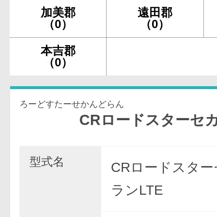
加美郡
遠田郡
（0）
（0）
本吉郡
（0）
ろーどすたーせかんどらん
CRロードスターセカンドラ
型式名
CRロードスター
ランLTE