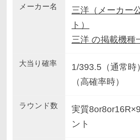
メーカー名
三洋（メーカー
ト）
三洋 の掲載機種
大当り確率
1/393.5（通常時）
（高確率時）
ラウンド数
実質8or8or16R×
ント