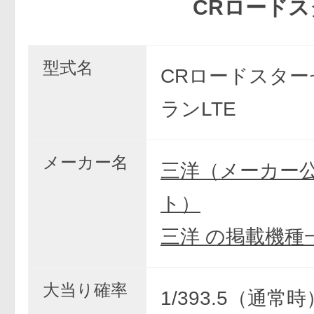
CRロードスターセ
型式名
CRロードスター
ランLTE
メーカー名
三洋（メーカー
ト）
三洋 の掲載機種
大当り確率
1/393.5（通常時）