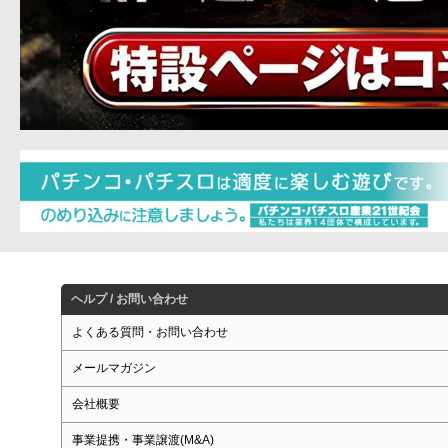
ヘルプ / お問い合わせ
よくある質問・お問い合わせ
メールマガジン
会社概要
事業提携・事業譲渡(M&A)