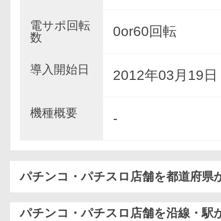
電サポ回転
0or60回転
数
導入開始日
2012年03月19
機種概要
-
パチンコ・パチスロ店舗を都道府県
パチンコ・パチスロ店舗を沿線・駅