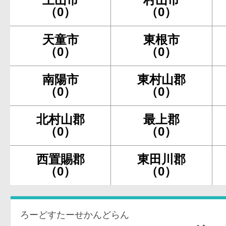
（0）
（0）
天童市
東根市
（0）
（0）
南陽市
東村山郡
（0）
（0）
北村山郡
最上郡
（0）
（0）
西置賜郡
東田川郡
（0）
（0）
ろーどすたーせかんどらん