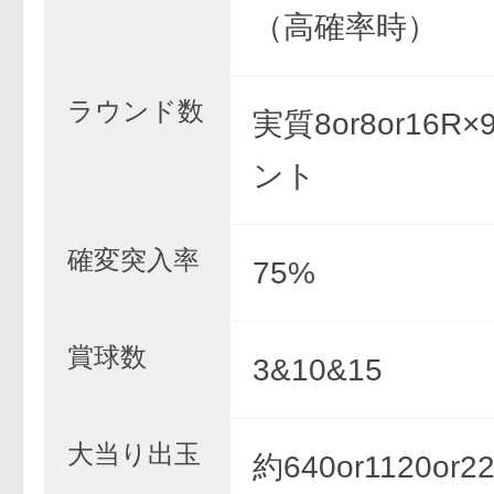
（高確率時）
ラウンド数
実質8or8or16R×
ント
確変突入率
75%
賞球数
3&10&15
大当り出玉
約640or1120or2