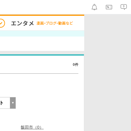
0件
飯田市（0）