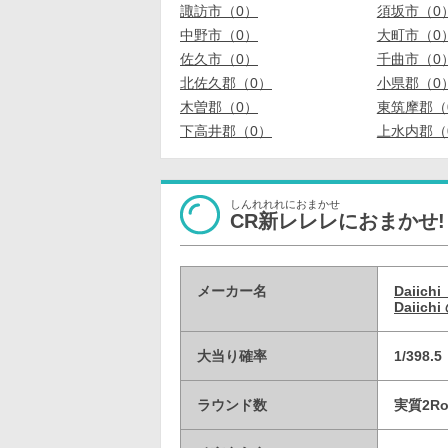
諏訪市（0）
須坂市（0
中野市（0）
大町市（0
佐久市（0）
千曲市（0
北佐久郡（0）
小県郡（0
木曽郡（0）
東筑摩郡（
下高井郡（0）
上水内郡（
しんれれれにおまかせ
CR新レレレにおまかせ!
メーカー名
Daii
Daiic
大当り確率
1/398
ラウンド数
実質2Ro