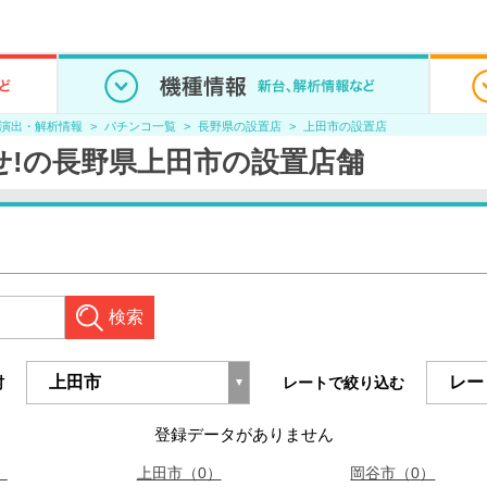
/演出・解析情報
パチンコ一覧
長野県の設置店
上田市の設置店
せ!の長野県上田市の設置店舗
検索
村
レートで絞り込む
登録データがありません
）
上田市（0）
岡谷市（0）