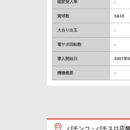
確変突入率
-
賞球数
5&10
大当り出玉
-
電サポ回転数
-
導入開始日
2007年
機種概要
-
パチンコ・パチスロ店