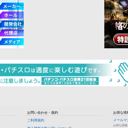
お問い合わせ・規約
お得な情
メールマ
ご利用規約
お得な情報