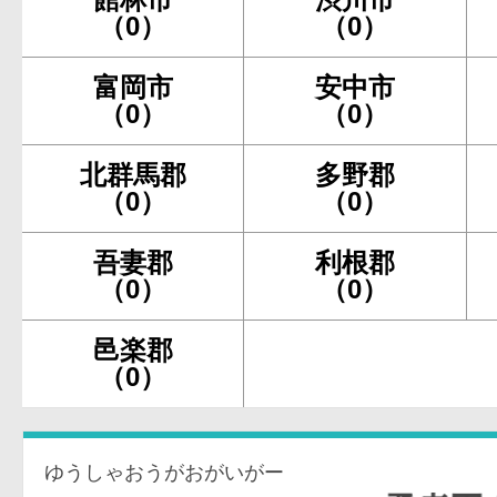
（0）
（0）
富岡市
安中市
（0）
（0）
北群馬郡
多野郡
（0）
（0）
吾妻郡
利根郡
（0）
（0）
邑楽郡
（0）
ゆうしゃおうがおがいがー