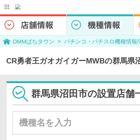
DMMぱちタウン
パチンコ・パチスロ機種情報
CR勇者王ガオガイガーMWBの群馬県
群馬県沼田市の設置店舗