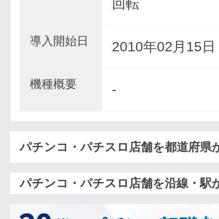
回転
導入開始日
2010年02月15
機種概要
-
パチンコ・パチスロ店舗を都道府県
パチンコ・パチスロ店舗を沿線・駅