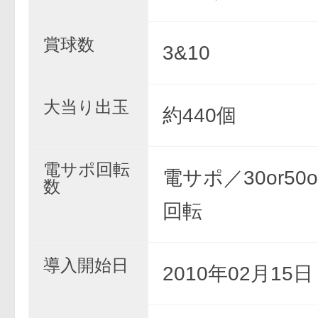
賞球数
3&10
大当り出玉
約440個
電サポ回転
電サポ／30or50or
数
回転
導入開始日
2010年02月15