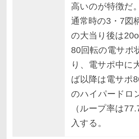
高いのが特徴だ
通常時の3・7図
の大当り後は20or4
80回転の電サポ
り、電サポ中に
ば以降は電サポ8
のハイパードロ
（ループ率は77.
入する。