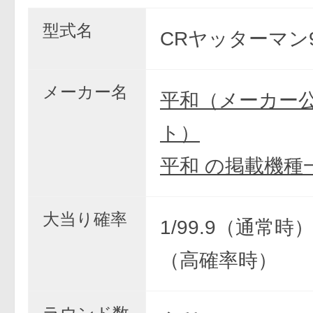
型式名
CRヤッターマン
メーカー名
平和（メーカー
ト）
平和 の掲載機種
大当り確率
1/99.9（通常時） 
（高確率時）