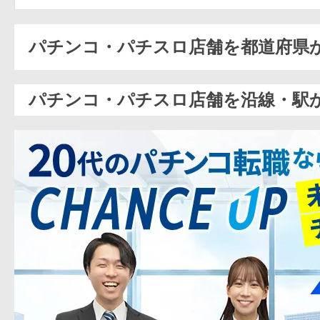
パチンコ・パチスロ店舗を都道府県
パチンコ・パチスロ店舗を沿線・駅