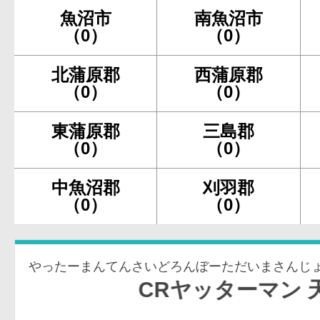
魚沼市
南魚沼市
（0）
（0）
北蒲原郡
西蒲原郡
（0）
（0）
東蒲原郡
三島郡
（0）
（0）
中魚沼郡
刈羽郡
（0）
（0）
やったーまんてんさいどろんぼーただいまさんじ
CRヤッターマン 天才ドロン