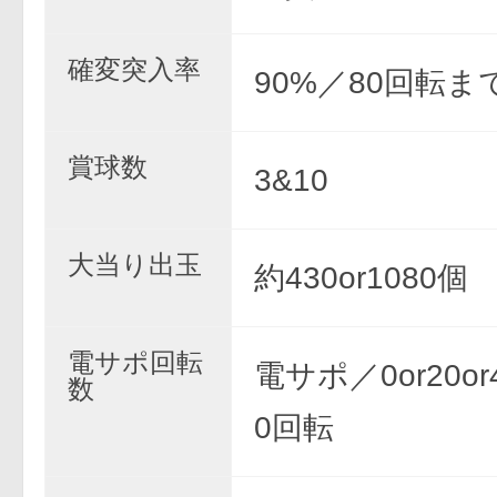
確変突入率
90%／80回転ま
賞球数
3&10
大当り出玉
約430or1080個
電サポ回転
電サポ／0or20or4
数
0回転