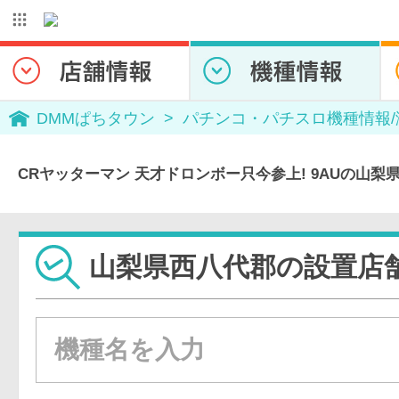
DMMぱちタウン
パチンコ・パチスロ機種情報
CRヤッターマン 天才ドロンボー只今参上! 9AUの山
山梨県西八代郡の設置店