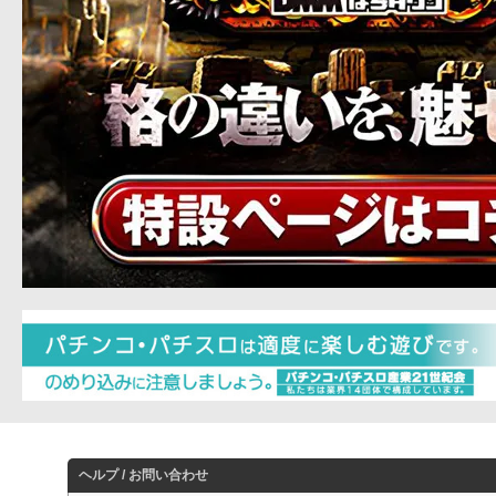
ヘルプ / お問い合わせ