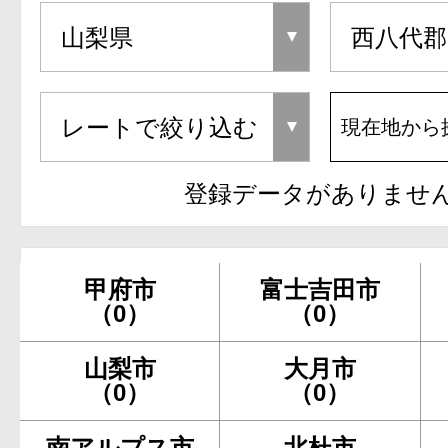
現在地から
登録データがありませ
甲府市
富士吉田市
（0）
（0）
山梨市
大月市
（0）
（0）
南アルプス市
北杜市