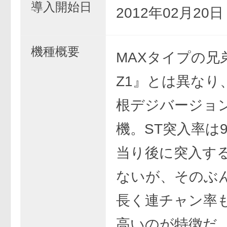
導入開始日
2012年02月20
機種概要
MAXタイプの兄
Z1』とは異なり
根デジバージョン
機。ST突入率は
当り後に突入す
ないが、そのぶん
長く連チャン率も8
高いのが特徴だ