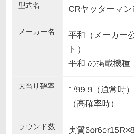
型式名
CRヤッターマン
メーカー名
平和（メーカー
ト）
平和 の掲載機種
大当り確率
1/99.9（通常時） 
（高確率時）
ラウンド数
実質6or6or15R