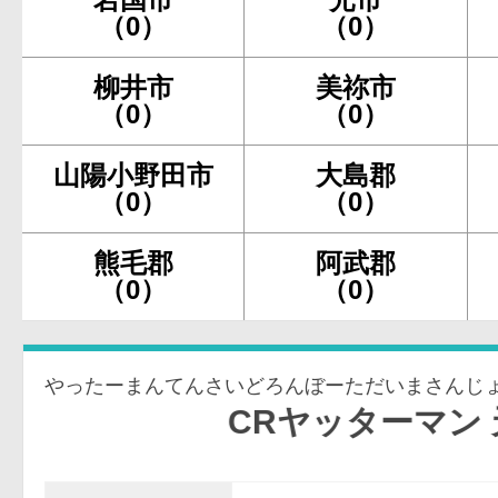
（0）
（0）
柳井市
美祢市
（0）
（0）
山陽小野田市
大島郡
（0）
（0）
熊毛郡
阿武郡
（0）
（0）
やったーまんてんさいどろんぼーただいまさんじ
CRヤッターマン 天才ドロ