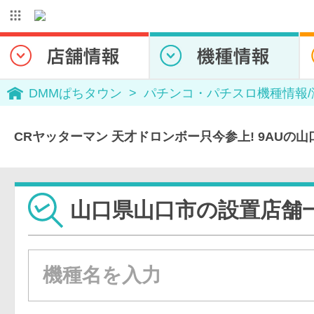
DMMぱちタウン
パチンコ・パチスロ機種情報
CRヤッターマン 天才ドロンボー只今参上! 9AUの
山口県山口市の設置店舗