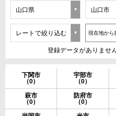
現在地から
登録データがありませ
下関市
宇部市
（0）
（0）
萩市
防府市
（0）
（0）
岩国市
光市