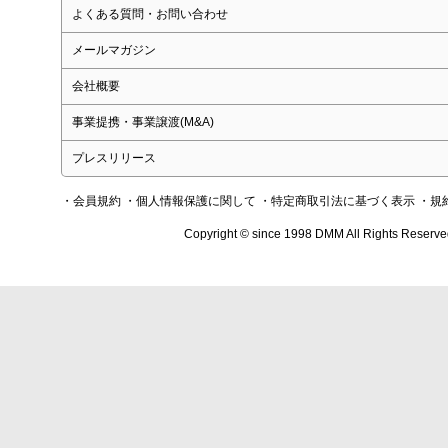
よくある質問・お問い合わせ
メールマガジン
会社概要
事業提携・事業譲渡(M&A)
プレスリリース
・会員規約
・個人情報保護に関して
・特定商取引法に基づく表示
・規
Copyright © since 1998 DMM All Rights Reserve