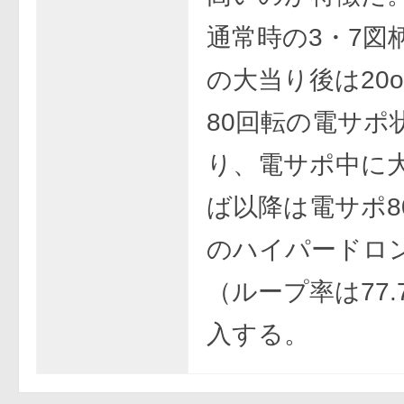
通常時の3・7図
の大当り後は20or4
80回転の電サポ
り、電サポ中に
ば以降は電サポ8
のハイパードロ
（ループ率は77.
入する。