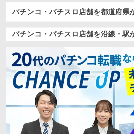
パチンコ・パチスロ店舗を都道府県
パチンコ・パチスロ店舗を沿線・駅