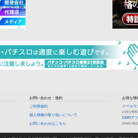
お問い合わせ・規約
お得な情
メールマ
ご利用規約
お得な情報
個人情報の取り扱いについて
DMMア
お問い合わせはこちら
DMMの商