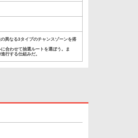
の異なる3タイプのチャンスゾーンを搭
ルに合わせて抽選ルートを選ぼう。ま
時進行する仕組みだ。