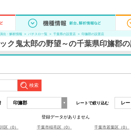
/演出・解析情報
パチスロ一覧
千葉県の設置店
印旛郡の設置店
ック鬼太郎の野望～の千葉県印旛郡の
検索
村
レートで絞り込む
登録データがありません
川区（0）
千葉市稲毛区（0）
千葉市若葉区（0）