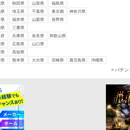
城県
秋田県
山形県
福島県
馬県
埼玉県
千葉県
東京都
神奈川県
川県
福井県
山梨県
長野県
知県
三重県
阪府
兵庫県
奈良県
和歌山県
山県
広島県
山口県
媛県
高知県
崎県
熊本県
大分県
宮崎県
鹿児島県
沖縄県
> パチ