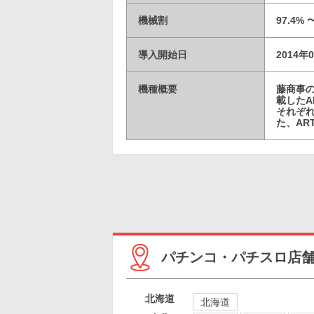
機械割
97.4% 
導入開始日
2014年
機種概要
藤商事
載したA
それぞ
た、A
パチンコ・パチスロ店
北海道
北海道