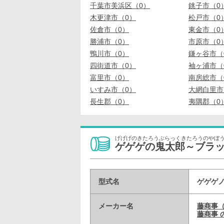
千葉市美浜区（0）
銚子市（0
木更津市（0）
松戸市（0
佐倉市（0）
東金市（0
勝浦市（0）
市原市（0
鴨川市（0）
鎌ヶ谷市（
四街道市（0）
袖ヶ浦市（
富里市（0）
南房総市（
いすみ市（0）
大網白里市
長生郡（0）
夷隅郡（0
げげげのきたろうぶらっくきたろうのやぼ
ゲゲゲの鬼太郎～ブラ
型式名
ゲゲゲノ
メーカー名
藤商事
藤商事 