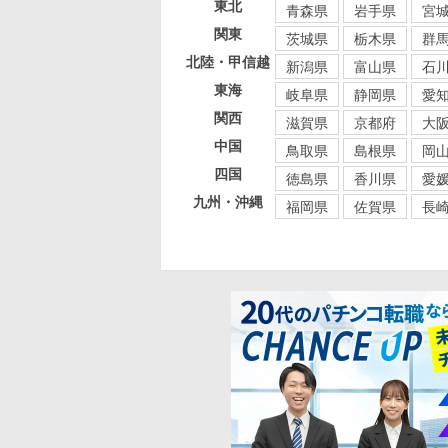
東北
青森県
岩手県
宮
関東
茨城県
栃木県
群
北陸・甲信越
新潟県
富山県
石
東海
岐阜県
静岡県
愛
関西
滋賀県
京都府
大
中国
鳥取県
島根県
岡
四国
徳島県
香川県
愛
九州・沖縄
福岡県
佐賀県
長