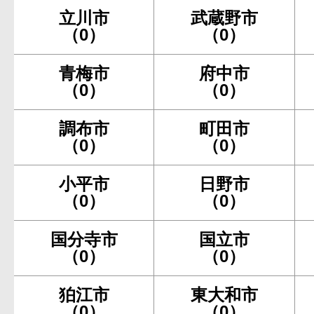
立川市
武蔵野市
（0）
（0）
青梅市
府中市
（0）
（0）
調布市
町田市
（0）
（0）
小平市
日野市
（0）
（0）
国分寺市
国立市
（0）
（0）
狛江市
東大和市
（0）
（0）