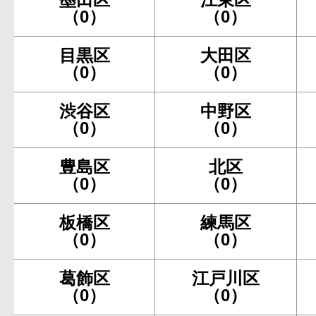
（0）
（0）
目黒区
大田区
（0）
（0）
渋谷区
中野区
（0）
（0）
豊島区
北区
（0）
（0）
板橋区
練馬区
（0）
（0）
葛飾区
江戸川区
（0）
（0）