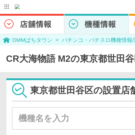
DMMぱちタウン
パチンコ・パチスロ機種情報
CR大海物語 M2の東京都世田
東京都世田谷区の設置店