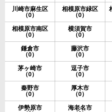
川崎市麻生区
相模原市緑区
（0）
（0）
相模原市南区
横須賀市
（0）
（0）
鎌倉市
藤沢市
（0）
（0）
茅ヶ崎市
逗子市
（0）
（0）
秦野市
厚木市
（0）
（0）
伊勢原市
海老名市