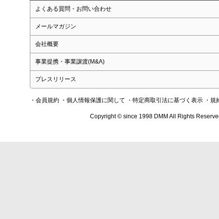
よくある質問・お問い合わせ
メールマガジン
会社概要
事業提携・事業譲渡(M&A)
プレスリリース
・会員規約
・個人情報保護に関して
・特定商取引法に基づく表示
・規
Copyright © since 1998 DMM All Rights Reserve