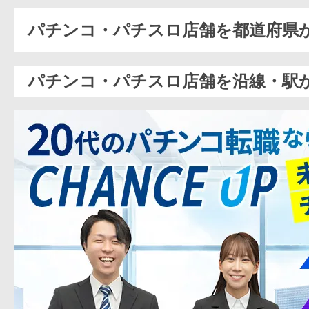
パチンコ・パチスロ店舗を都道府県
パチンコ・パチスロ店舗を沿線・駅