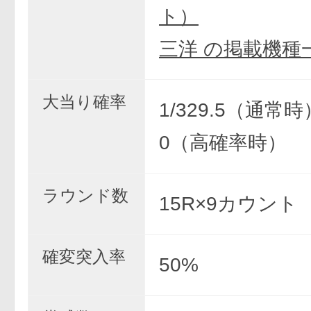
ト）
三洋 の掲載機種
大当り確率
1/329.5（通常時）
0（高確率時）
ラウンド数
15R×9カウント
確変突入率
50%