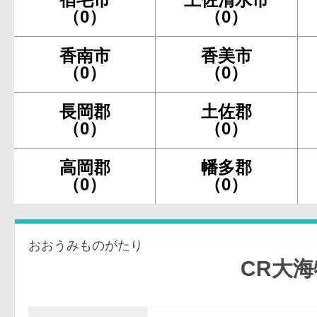
（0）
（0）
香南市
香美市
（0）
（0）
長岡郡
土佐郡
（0）
（0）
高岡郡
幡多郡
（0）
（0）
おおうみものがたり
CR大海物語