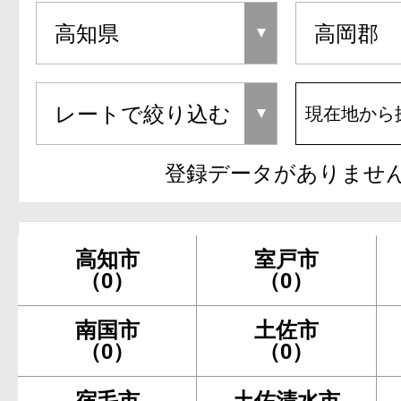
現在地から
登録データがありませ
高知市
室戸市
（0）
（0）
南国市
土佐市
（0）
（0）
宿毛市
土佐清水市