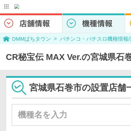
DMMぱちタウン
パチンコ・パチスロ機種情報
CR秘宝伝 MAX Ver.の宮城県
宮城県石巻市の設置店舗