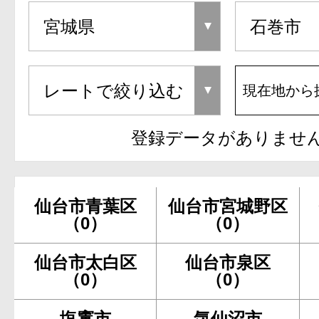
現在地から
登録データがありませ
仙台市青葉区
仙台市宮城野区
（0）
（0）
仙台市太白区
仙台市泉区
（0）
（0）
塩竃市
気仙沼市