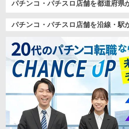
パチンコ・パチスロ店舗を都道府県
パチンコ・パチスロ店舗を沿線・駅