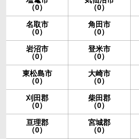
（0）
（0）
名取市
角田市
（0）
（0）
岩沼市
登米市
（0）
（0）
東松島市
大崎市
（0）
（0）
刈田郡
柴田郡
（0）
（0）
亘理郡
宮城郡
（0）
（0）