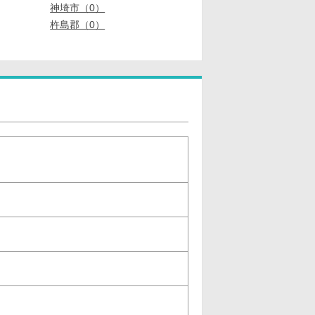
神埼市（0）
杵島郡（0）