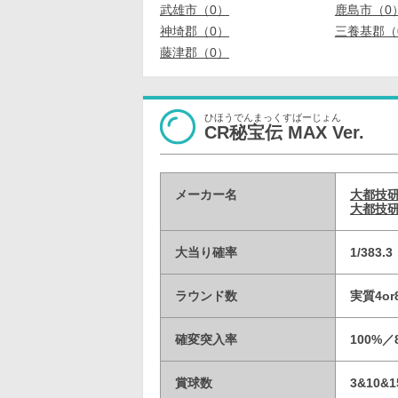
武雄市（0）
鹿島市（0
神埼郡（0）
三養基郡（
藤津郡（0）
ひほうでんまっくすばーじょん
CR秘宝伝 MAX Ver.
メーカー名
大都技
大都技研
大当り確率
1/383
ラウンド数
実質4or
確変突入率
100%
賞球数
3&10&1