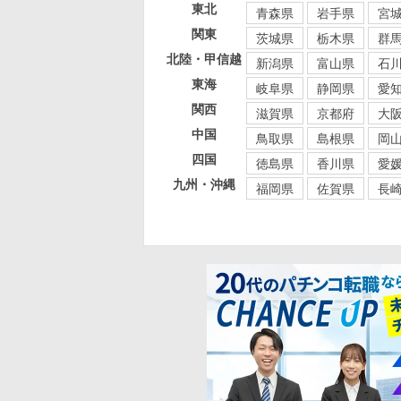
東北
青森県
岩手県
宮
関東
茨城県
栃木県
群
北陸・甲信越
新潟県
富山県
石
東海
岐阜県
静岡県
愛
関西
滋賀県
京都府
大
中国
鳥取県
島根県
岡
四国
徳島県
香川県
愛
九州・沖縄
福岡県
佐賀県
長