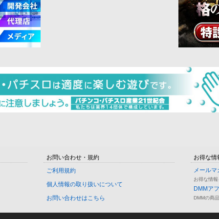
お問い合わせ・規約
お得な情
メールマ
ご利用規約
お得な情報
個人情報の取り扱いについて
DMMア
お問い合わせはこちら
DMMの商