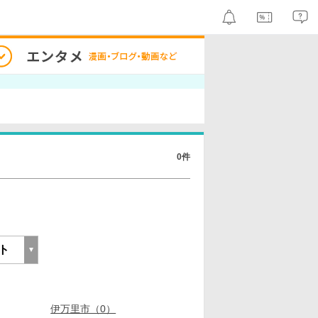
0件
伊万里市（0）