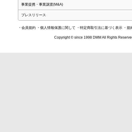
事業提携・事業譲渡(M&A)
プレスリリース
・会員規約
・個人情報保護に関して
・特定商取引法に基づく表示
・規
Copyright © since 1998 DMM All Rights Reserve