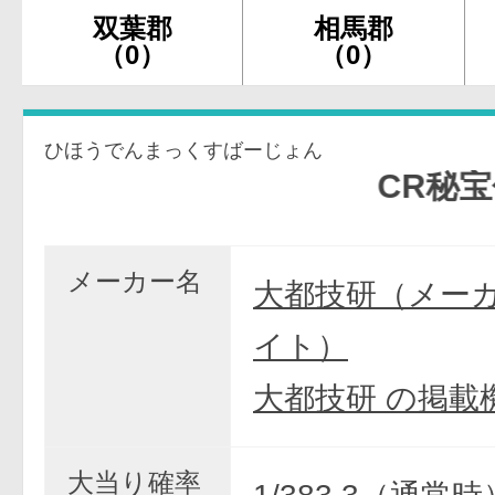
双葉郡
相馬郡
（0）
（0）
ひほうでんまっくすばーじょん
CR秘宝伝 MA
メーカー名
大都技研（メー
イト）
大都技研 の掲載
大当り確率