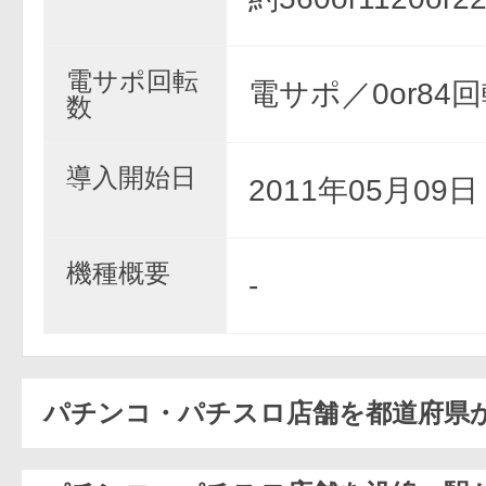
電サポ回転
電サポ／0or84
数
導入開始日
2011年05月09
機種概要
-
パチンコ・パチスロ店舗を都道府県