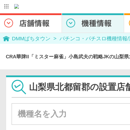
DMMぱちタウン
パチンコ・パチスロ機種情報
CRA華牌II「ミスター麻雀」小島武夫の戦略JKの山梨
山梨県北都留郡の設置店