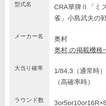
型式名
CRA華牌Ⅱ「ミ
雀」小島武夫の戦
メーカー名
奥村
奥村 の掲載機種
大当り確率
1/84.3（通常時） 
（高確率時）
ラウンド数
3or5or10or16R