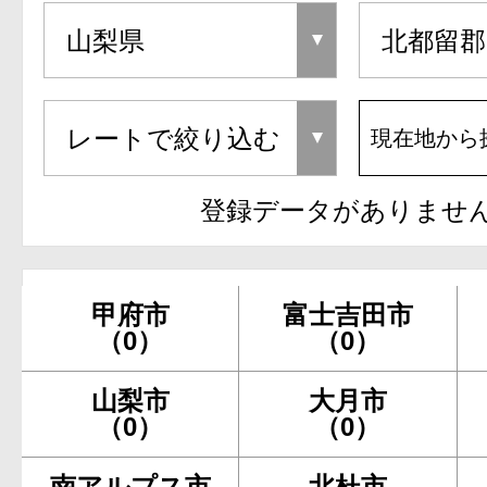
現在地から
登録データがありませ
甲府市
富士吉田市
（0）
（0）
山梨市
大月市
（0）
（0）
南アルプス市
北杜市